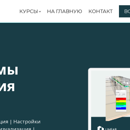
КУРСЫ
НА ГЛАВНУЮ
КОНТАКТ
В
емы
ия
ция | Настройки
изуализация |