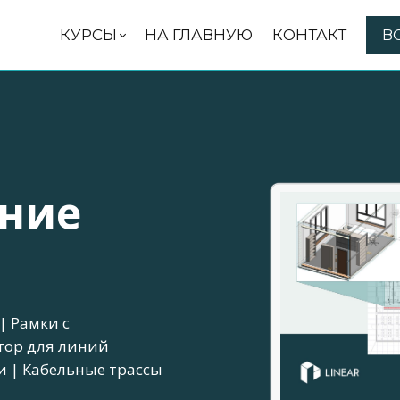
КУРСЫ
НА ГЛАВНУЮ
КОНТАКТ
В
ние
| Рамки с
тор для линий
и | Кабельные трассы